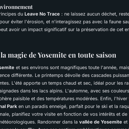
environnement
rincipes du
Leave No Trace
: ne laissez aucun déchet, reste
 pour éviter l'érosion, et n'interagissez pas avec la faune s
ut avoir un impact significatif sur la préservation de cet 
 la magie de Yosemite en toute saison
osemite
et ses environs sont magnifiques toute l'année, mai
ence différente. Le printemps dévoile des cascades puissant
ntes. L'été apporte un temps chaud et sec, idéal pour les 
baignades dans les lacs alpins. L'automne, avec ses couleur
phère paisible et des températures modérées. Enfin, l'hiver
nal Park
en un paradis enneigé, parfait pour le ski et la raq
ale, planifiez votre visite en fonction de vos intérêts et de
météorologiques. Randonner dans la
vallée de Yosemite
et 