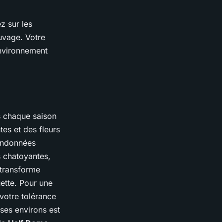
z sur les
auvage. Votre
environnement
s chaque saison
es et des fleurs
randonnées
s chatoyantes,
 transforme
uette. Pour une
 votre tolérance
ses environs est