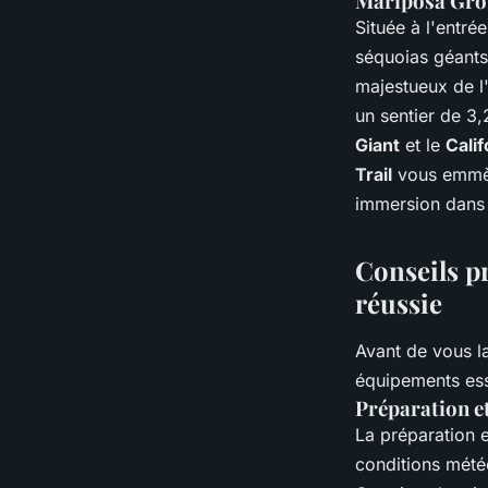
Mariposa Grov
Située à l'entré
séquoias géants
majestueux de l'
un sentier de 3,
Giant
et le
Cali
Trail
vous emmène
immersion dans
Conseils p
réussie
Avant de vous la
équipements ess
Préparation et
La préparation e
conditions météo