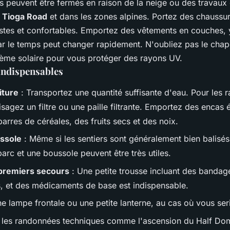
 peuvent être fermés en raison de la neige ou des travaux 
a
Tioga Road
et dans les zones alpines. Portez des chaussu
tes et confortables. Emportez des vêtements en couches, 
r le temps peut changer rapidement. N'oubliez pas le chape
crème solaire pour vous protéger des rayons UV.
indispensables
iture
: Transportez une quantité suffisante d'eau. Pour les 
sagez un filtre ou une paille filtrante. Emportez des encas
rres de céréales, des fruits secs et des noix.
ussole
: Même si les sentiers sont généralement bien balisés
parc et une boussole peuvent être très utiles.
premiers secours
: Une petite trousse incluant des bandag
s, et des médicaments de base est indispensable.
e lampe frontale ou une petite lanterne, au cas où vous ser
 les randonnées techniques comme l'ascension du Half Do