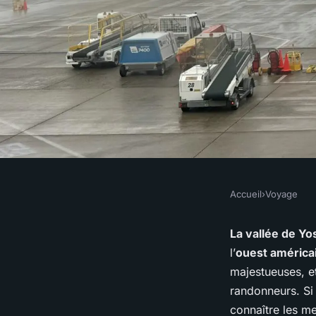
Accueil
›
Voyage
VOYAGE
Quels sont les meill
La vallée de Y
l’
ouest américa
pour une randonnée 
majestueuses, e
randonneurs. Si
connaître les me