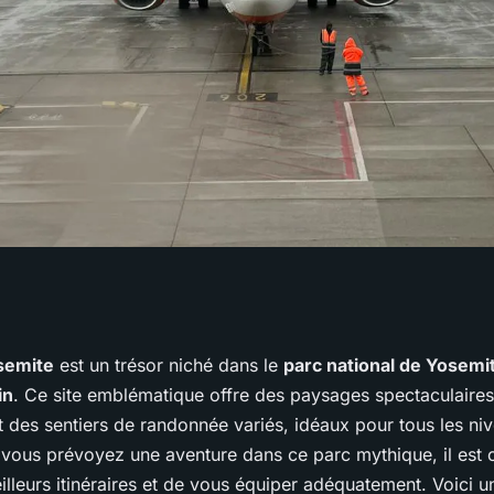
eurs itinéraires
osemite
est un trésor niché dans le
parc national de Yosemi
in
. Ce site emblématique offre des paysages spectaculaire
dans la vallée de
t des sentiers de randonnée variés, idéaux pour tous les ni
 vous prévoyez une aventure dans ce parc mythique, il est c
illeurs itinéraires et de vous équiper adéquatement. Voici un