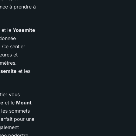
née à prendre à
 et le
Yosemite
ndonnée
. Ce sentier
eures et
 mètres.
osemite
et les
tier vous
me
et le
Mount
nt les sommets
parfait pour une
également
nnée pédestre.