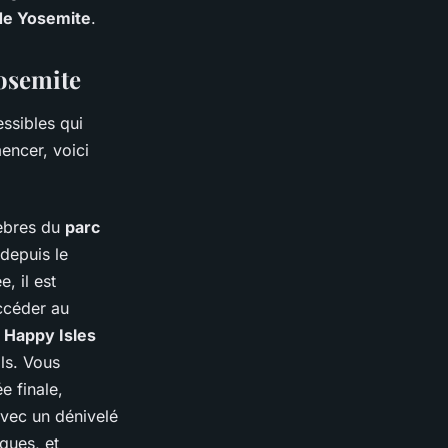
de Yosemite
.
Yosemite
essibles qui
encer, voici
lèbres du
parc
 depuis le
, il est
ccéder au
à
Happy Isles
ls. Vous
e finale,
avec un dénivelé
ques, et