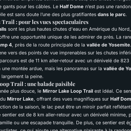
 gants pour les câbles. Le
Half Dome
n’est pas une randon
elle est sans doute l’une des plus gratifiantes
dans le parc
.
 Trail : pour les vues spectaculaires
lls
sont les plus hautes chutes d'eau en Amérique du Nord,
ffre une opportunité unique de les admirer de près. La ra
amp 4
, près de la route principale de la
vallée de Yosemite
ne vers des points de vue imprenables sur les chutes inféri
parcours est de 11 km aller-retour avec un dénivelé de 823
 une montée ardue, mais les panoramas sur la
vallée de Y
 largement la peine.
op Trail : une balade paisible
née plus douce, le
Mirror Lake Loop Trail
est idéal. Ce sen
 du
Mirror Lake
, offrant des vues magnifiques sur
Half Do
ction de la saison, le lac peut être un miroir parfait refléta
 sentier est de 8 km aller-retour avec un dénivelé minime, 
mille ou une escapade tranquille. De plus, ce sentier est 
yclistes, ce qui ajoute une alternative plaisante à la rando