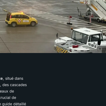
te
, situé dans
s, des cascades
veaux de
rucial de
 guide détaillé