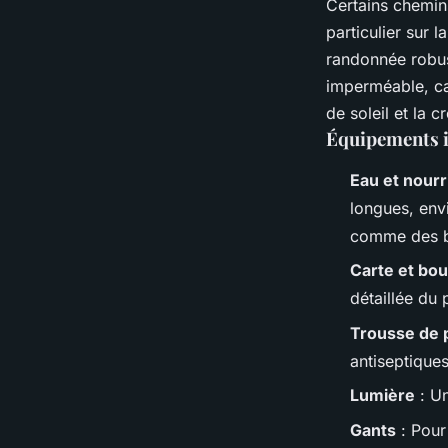
Certains chemins
particulier sur l
randonnée robus
imperméable, ca
de soleil et la 
Équipements 
Eau et nourr
longues, envi
comme des ba
Carte et bo
détaillée du 
Trousse de 
antiseptique
Lumière
: Un
Gants
: Pour