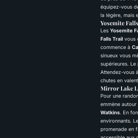
équipez-vous de
la légère, mais 
Yosemite Falls
Les
Yosemite Fa
Falls Trail
vous o
commence à
C
sinueux vous mè
supérieures. Le 
Attendez-vous à
chutes en valent
Mirror Lake Lo
Pour une randon
emmène autour
Watkins
. En fon
environnants. Le
promenade en fa
accessible aux c