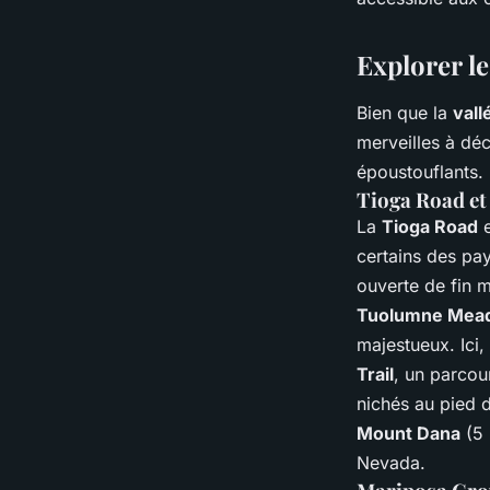
Explorer le
Bien que la
vall
merveilles à dé
époustouflants.
Tioga Road et
La
Tioga Road
e
certains des pa
ouverte de fin m
Tuolumne Mea
majestueux. Ici,
Trail
, un parcou
nichés au pied 
Mount Dana
(5 
Nevada.