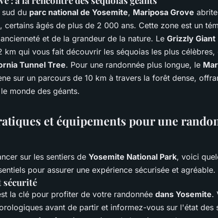
e : à la rencontre des séquoias géants
e sud du
parc national de Yosemite
,
Mariposa Grove
abrite
, certains âgés de plus de 2 000 ans. Cette zone est un t
ancienneté et de la grandeur de la nature. Le
Grizzly Giant
2 km qui vous fait découvrir les séquoias les plus célèbres,
fornia Tunnel Tree
. Pour une randonnée plus longue, le
Mar
 sur un parcours de 10 km à travers la forêt dense, offran
 le monde des géants.
ratiques et équipements pour une rando
ncer sur les sentiers de
Yosemite National Park
, voici que
entiels pour assurer une expérience sécurisée et agréable.
 sécurité
st la clé pour profiter de votre randonnée
dans Yosemite
.
rologiques avant de partir et informez-vous sur l'état des s