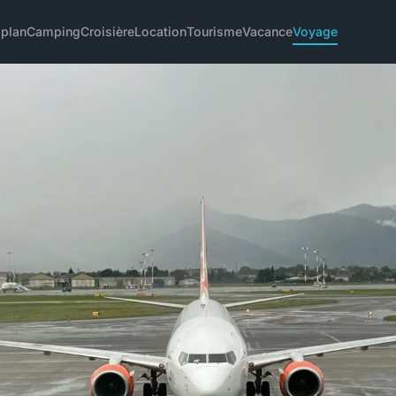
 plan
Camping
Croisière
Location
Tourisme
Vacance
Voyage