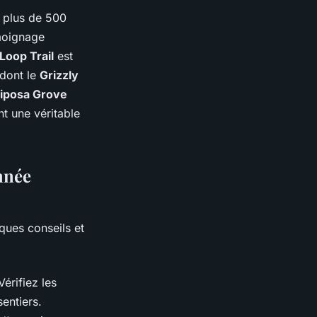
 plus de 500
émoignage
 Loop Trail
est
 dont le
Grizzly
iposa Grove
t une véritable
nnée
lques conseils et
 Vérifiez les
entiers.