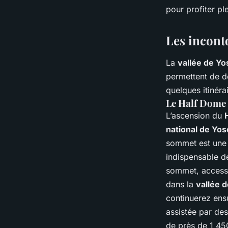
Yosemite, USA : équ
pour profiter p
conseils ?
Les incont
Naël
•
4 juillet 2024
•
6 min de lecture
La
vallée de Y
permettent de d
quelques itinér
Le Half Dome 
L’ascension du
national de Yo
sommet est une 
indispensable d
sommet, accessi
dans la
vallée 
continuerez ens
assistée par des
de près de 1 45