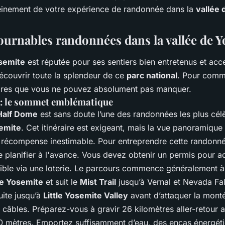
ipements et
leinement de votre expérience de randonnée dans la
vallée 
ournables randonnées dans la vallée de 
osemite
est réputée pour ses sentiers bien entretenus et acc
écouvrir toute la splendeur de ce
parc national
. Pour comm
aires que vous ne pouvez absolument pas manquer.
: le sommet emblématique
Half Dome
est sans doute l’une des randonnées les plus cé
semite
. Cet itinéraire est exigeant, mais la vue panoramique
récompense inestimable. Pour entreprendre cette randonnée
e planifier à l'avance. Vous devez obtenir un permis pour a
ble via une loterie. Le parcours commence généralement 
de Yosemite
et suit le
Mist Trail
jusqu’à Vernal et Nevada Fal
uite jusqu’à
Little Yosemite Valley
avant d’attaquer la monté
 câbles. Préparez-vous à gravir 26 kilomètres aller-retour 
0 mètres. Emportez suffisamment d’eau, des encas énergéti