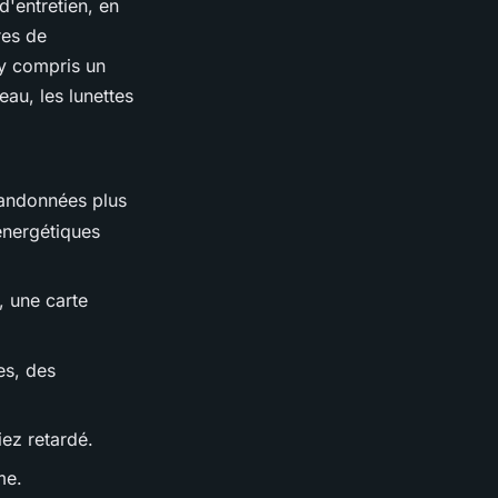
d'entretien, en
res de
y compris un
au, les lunettes
randonnées plus
 énergétiques
, une carte
es, des
iez retardé.
me.