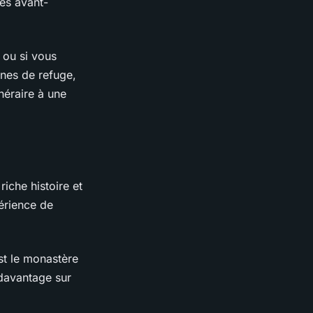
es avant-
 ou si vous
ones de refuge,
néraire à une
iche histoire et
périence de
est le monastère
 davantage sur