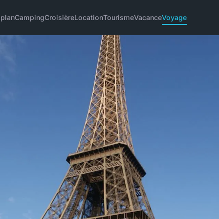
 plan
Camping
Croisière
Location
Tourisme
Vacance
Voyage