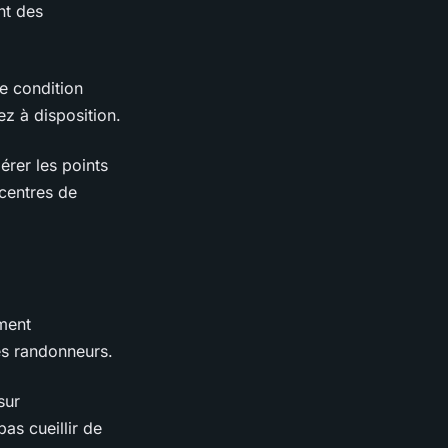
nt des
re condition
z à disposition.
érer les points
centres de
ment
res randonneurs.
sur
as cueillir de