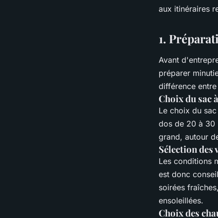
Rila, Bulgarie : équ
aux itinéraires
itinéraires ?
1. Prépara
Naël
•
4 juillet 2024
•
5 min de lecture
Avant d'entrepr
préparer minuti
différence entre
Choix du sac 
Le choix du sac
dos de 20 à 30 l
grand, autour de
Sélection des
Les conditions 
est donc consei
soirées fraîches
ensoleillées.
Choix des cha