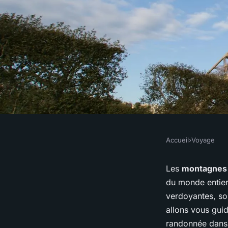
Accueil
›
Voyage
VOYAGE
Comment planifier 
Les
montagnes 
du monde entier
randonnée dans les
verdoyantes, son
allons vous gui
randonnée dans 