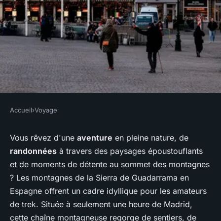
Accueil
›
Voyage
VOYAGE
Comment organiser une
Vous rêvez d'une
aventure
en pleine nature, de
randonnées
à travers des paysages époustouflants
expédition de trek dans les
et de moments de détente au sommet des montagnes
montagnes de la Sierra de
? Les montagnes de la Sierra de Guadarrama en
Guadarrama, Espagne :
Espagne offrent un cadre idyllique pour les amateurs
équipements et itinéraires ?
de trek. Située à seulement une heure de Madrid,
cette chaîne montagneuse regorge de sentiers, de