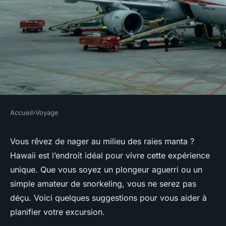
Accueil
›
Voyage
VOYAGE
Où pratiquer le snorkeling au
Vous rêvez de nager au milieu des raies manta ?
Hawaii est l’endroit idéal pour vivre cette expérience
milieu des raies manta à
unique. Que vous soyez un plongeur aguerri ou un
Hawaii ?
simple amateur de snorkeling, vous ne serez pas
déçu. Voici quelques suggestions pour vous aider à
Naël
•
9 octobre 2024
•
6 min de lecture
planifier votre excursion.