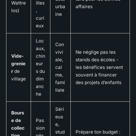
Wattre
illes
urba
affaires
los)
,
ine
curi
eux
Loc
Con
aux,
vivi
Ne néglige pas les
Vide-
chin
ale,
stands des écoles -
grenie
eur
cal
les bénéfices servent
r
de
s du
me,
souvent à financer
village
dim
fami
des projets d’enfants
anc
liale
he
Séri
Bours
eus
e de
Pas
e,
collec
sion
stud
Prépare ton budget :
tion
nés,