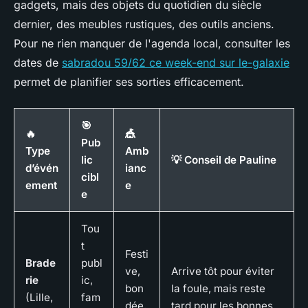
gadgets, mais des objets du quotidien du siècle
dernier, des meubles rustiques, des outils anciens.
Pour ne rien manquer de l'agenda local, consulter les
dates de
sabradou 59/62 ce week-end sur le-galaxie
permet de planifier ses sorties efficacement.
🎯
🔥
🎪
Pub
Type
Amb
lic
💡 Conseil de Pauline
d’évén
ianc
cibl
ement
e
e
Tou
t
Festi
Brade
publ
ve,
Arrive tôt pour éviter
rie
ic,
bon
la foule, mais reste
(Lille,
fam
dée,
tard pour les bonnes