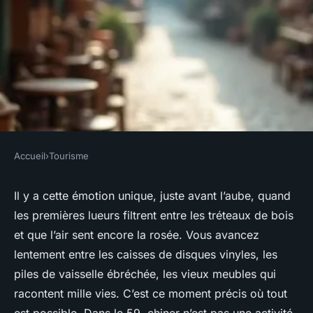
Accueil
›
Tourisme
TOURISME
Où trouver les meilleures
Il y a cette émotion unique, juste avant l’aube, quand
les premières lueurs filtrent entre les tréteaux de bois
brocantes dans le 59 près de
et que l’air sent encore la rosée. Vous avancez
chez vous ?
lentement entre les caisses de disques vinyles, les
piles de vaisselle ébréchée, les vieux meubles qui
Éléanore
•
27/04/2026 20:45
•
10 min de lecture
racontent mille vies. C’est ce moment précis où tout