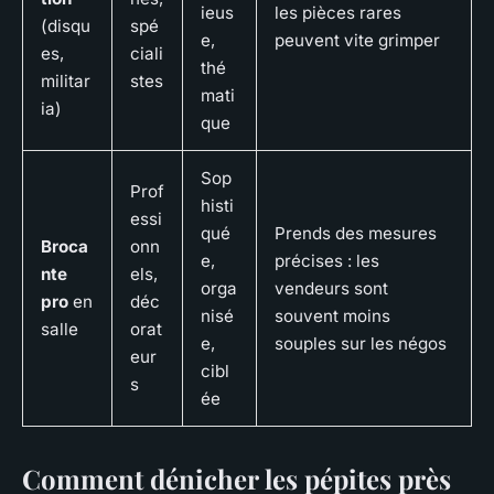
ieus
les pièces rares
(disqu
spé
e,
peuvent vite grimper
es,
ciali
thé
militar
stes
mati
ia)
que
Sop
Prof
histi
essi
qué
Prends des mesures
Broca
onn
e,
précises : les
nte
els,
orga
vendeurs sont
pro
en
déc
nisé
souvent moins
salle
orat
e,
souples sur les négos
eur
cibl
s
ée
Comment dénicher les pépites près