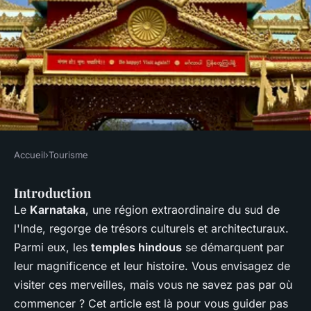
Accueil
›
Tourisme
TOURISME
Introduction
Comment planifier une visite
Le
Karnataka
, une région extraordinaire du sud de
des temples hindous dans le
l'Inde, regorge de trésors culturels et architecturaux.
Karnataka, Inde?
Parmi eux, les
temples hindous
se démarquent par
leur magnificence et leur histoire. Vous envisagez de
Naël
•
4 juillet 2024
•
6 min de lecture
visiter ces merveilles, mais vous ne savez pas par où
commencer ? Cet article est là pour vous guider pas