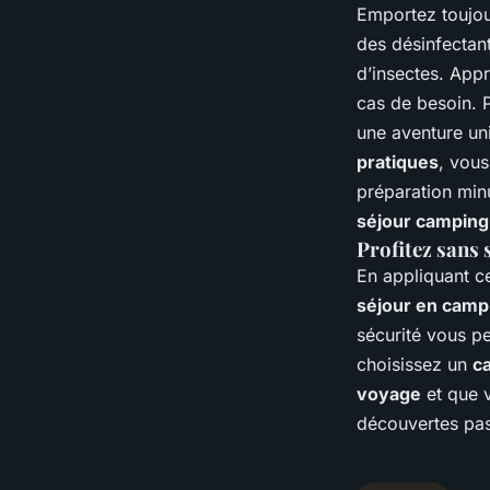
Emportez toujour
des désinfectan
d’insectes. App
cas de besoin. P
une aventure uni
pratiques
, vous
préparation min
séjour camping
Profitez sans 
En appliquant c
séjour en camp
sécurité vous p
choisissez un
c
voyage
et que 
découvertes pas