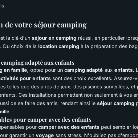
ns.
n de votre séjour camping
st la clé d'un
séjour en camping
réussi, en particulier lor
e. Du choix de la
location camping
à la préparation des ba
n camping adapté aux enfants
 en famille
, optez pour un
camping adapté
aux
enfants
. 
activités pour enfants
sont des choix excellents. Assurez-vo
res telles que des aires de jeux, des piscines surveillées, e
enfants. Ces installations permettent non seulement à vos e
ssi de se faire des amis, rendant ainsi le
séjour camping
p
mille
.
ables pour camper avec des enfants
dispensables pour
camper avec des enfants
peut sembler lo
pour garantir un
voyage
sans stress. N'oubliez pas d'empor