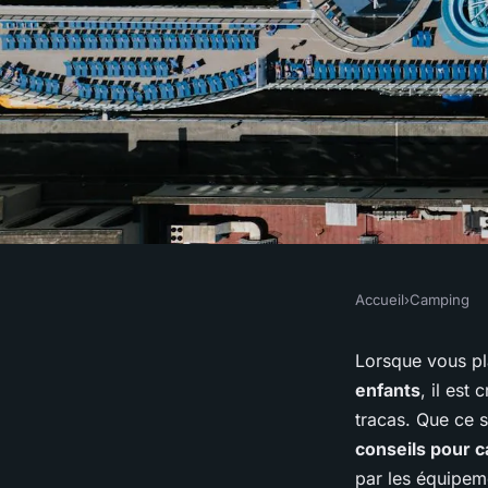
Accueil
›
Camping
CAMPING
Quels sont les meill
Lorsque vous pl
enfants
, il est
un camping en régio
tracas. Que ce 
conseils pour 
par les équipem