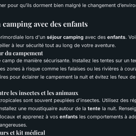
her pour qu’ils dorment bien malgré le changement d’envir
n camping avec des enfants
primordiale lors d'un
séjour camping
avec des
enfants
. Vo
iller à leur sécurité tout au long de votre aventure.
our du campement
amp de manière sécurisante. Installez les tentes sur un ter
s zones à risque comme les falaises ou les rivières à couran
res pour éclairer le campement la nuit et évitez les feux 
tre les insectes et les animaux
ropicales sont souvent peuplées d'insectes. Utilisez des ré
installez une moustiquaire autour de la
tente
la nuit. Rensei
 locaux et apprenez à vos
enfants
les comportements à ado
dangereuses.
urs et kit médical