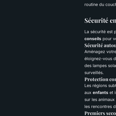
routine du couc
Sécurité e
La sécurité est 
conseils
pour ve
Sécurité aut
Aménagez votre c
éloignez-vous de
des lampes solai
surveillés.
Protection con
Les régions subt
aux
enfants
et 
sur les animaux
les rencontres 
Premiers seco