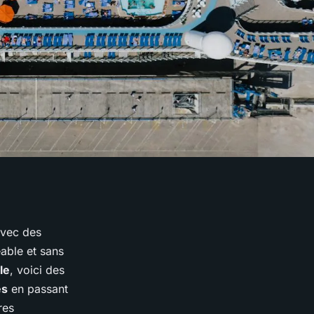
avec des
éable et sans
le
, voici des
és
en passant
res