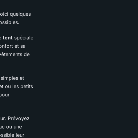
oici quelques
ossibles.
ne
tent
spéciale
nfort et sa
 vêtements de
 simples et
t ou les petits
 pour
eur. Prévoyez
ac ou une
ssible leur