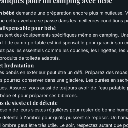
ratiques pour un camping avec bébé
n bébé
demande une préparation encore plus minutieuse. V
e cette aventure se passe dans les meilleures conditions p
dispensable pour bébé
ssitent des équipements spécifiques même en camping. U
lit de camp portable est indispensable pour garantir son co
iez pas les essentiels comme les couches, les lingettes, les
produits de toilette adaptés.
et hydratation
es bébés en extérieur peut être un défi. Préparez des repas
us pourrez conserver dans une glacière. Les purées en sache
ues. Assurez-vous aussi de toujours avoir de l'eau potable
 bébé et pour préparer ses biberons.
s de sieste et de détente
esoin de leurs siestes régulières pour rester de bonne hum
détente à l'ombre pour qu'ils puissent se reposer. Un ham
l’ombre peut être très utile. Le soir, respectez autant que po