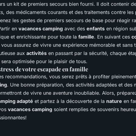
s un kit de premiers secours bien fourni. Il doit contenir 
ts, des médicaments courants et des traitements contre les 
renez les gestes de premiers secours de base pour réagir 
artir en
vacances camping
avec des
enfants
en région sub
que et enrichissante pour toute la
famille
. En suivant ces
c
 vous assurez de vivre une expérience mémorable et sans t
utieuse aux
activités
en passant par la sécurité, chaque éta
sera optimisée pour le plaisir de tous.
stress de votre escapade en famille
es recommandations, vous serez prêts à profiter pleinement
ing
. Une bonne préparation, des activités adaptées et des
ermettront de vivre une aventure inoubliable. Alors, prépar
amping adapté
et partez à la découverte de la
nature
en fa
vos
vacances camping
soient remplies de souvenirs heureu
sionnantes!