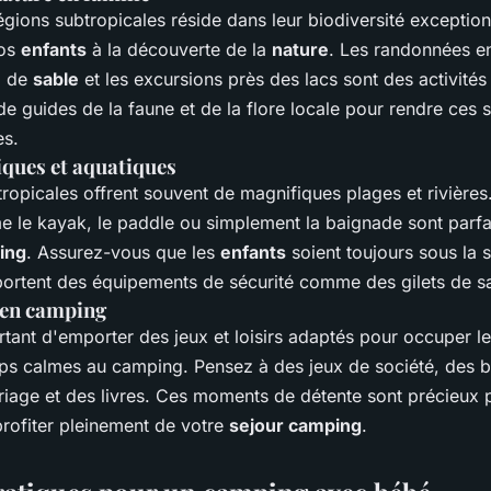
gions subtropicales réside dans leur biodiversité exceptionn
vos
enfants
à la découverte de la
nature
. Les randonnées en
d de
sable
et les excursions près des lacs sont des activités
 guides de la faune et de la flore locale pour rendre ces 
es.
iques et aquatiques
ropicales offrent souvent de magnifiques plages et rivières
 le kayak, le paddle ou simplement la baignade sont parfa
ing
. Assurez-vous que les
enfants
soient toujours sous la s
s portent des équipements de sécurité comme des gilets de s
s en camping
ortant d'emporter des jeux et loisirs adaptés pour occuper l
ps calmes au camping. Pensez à des jeux de société, des b
oriage et des livres. Ces moments de détente sont précieux 
 profiter pleinement de votre
sejour camping
.