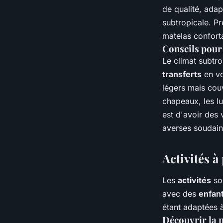
de qualité, adap
subtropicale. P
matelas confort
Conseils pour
Le climat subtr
transferts
en vo
légers mais cou
chapeaux, les lu
est d'avoir des
averses soudain
Activités à
Les
activités
so
avec des
enfan
étant adaptées à
Découvrir la n