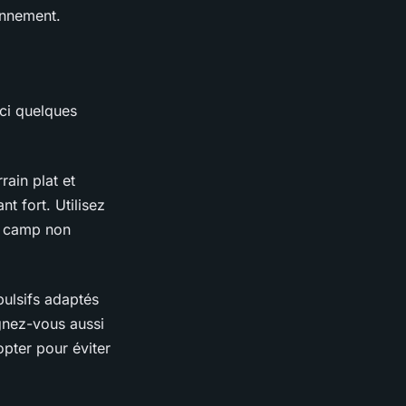
onnement.
ici quelques
rain plat et
t fort. Utilisez
de camp non
pulsifs adaptés
gnez-vous aussi
pter pour éviter