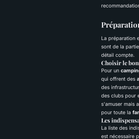
avec des enfants?
recommandatio
Naël
•
4 juillet 2024
•
5 min de lecture
Préparatio
La préparation e
sont de la parti
détail compte.
Choisir le bo
Pour un
camping
qui offrent des
des infrastructu
des clubs pour 
s'amuser mais au
pour toute la
fa
Les indispens
La liste des in
est nécessaire 