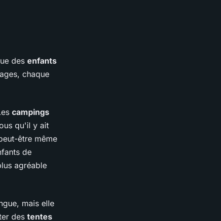
sque des
enfants
gages, chaque
Les
campings
us qu'il y ait
t peut-être même
nfants de
lus agréable
ngue, mais elle
ter des
tentes