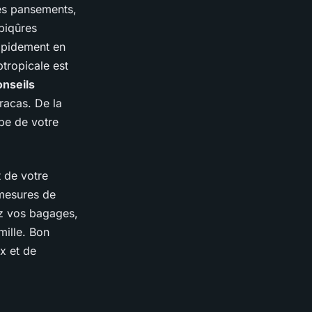
des pansements,
piqûres
rapidement en
tropicale est
onseils
racas. De la
pe de votre
 de votre
 mesures de
ez vos bagages,
mille. Bon
x et de