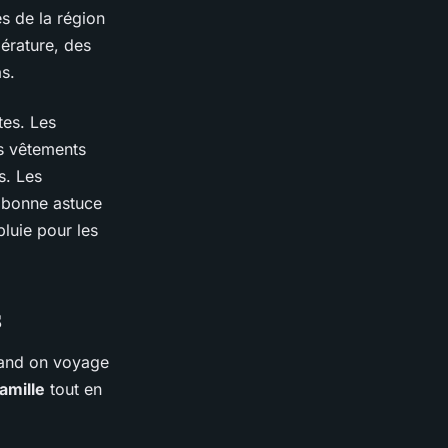
s de la région
érature, des
s.
tes. Les
s vêtements
s. Les
e bonne astuce
luie pour les
s
uand on voyage
famille
tout en