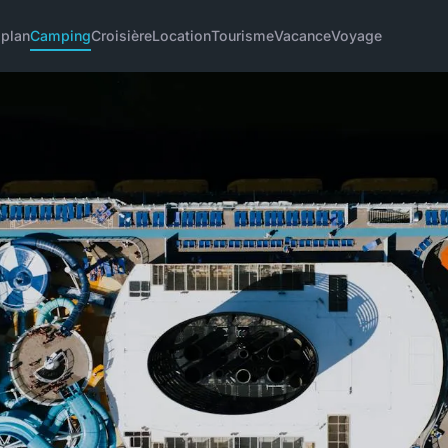
 plan
Camping
Croisière
Location
Tourisme
Vacance
Voyage