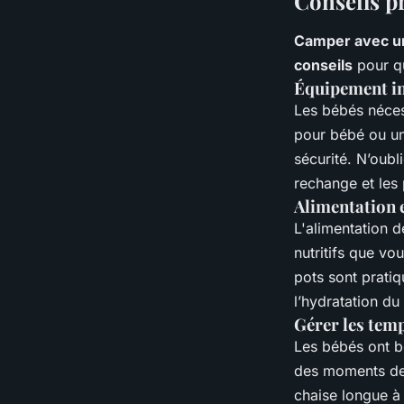
Conseils p
Camper avec u
conseils
pour qu
Équipement in
Les bébés néce
pour bébé ou un 
sécurité. N’oubl
rechange et les 
Alimentation 
L'alimentation d
nutritifs que vo
pots sont pratiq
l’hydratation du
Gérer les temp
Les bébés ont b
des moments de 
chaise longue à 