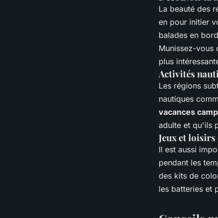
La beauté des ré
en pour initier 
balades en bor
Munissez-vous de
plus intéressant
Activités naut
Les régions subt
nautiques comme
vacances camp
adulte et qu'il
Jeux et loisir
Il est aussi imp
pendant les tem
des kits de col
les batteries et