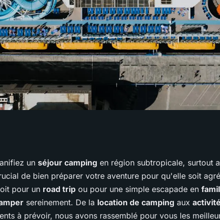
eurs conseils pour
anifiez un
séjour camping
en région subtropicale, surtout 
 crucial de bien préparer votre aventure pour qu'elle soit agr
n subtropicale
soit pour un
road trip
ou pour une simple escapade en
famil
camper
sereinement. De la
location de camping
aux
activit
ents à prévoir, nous avons rassemblé pour vous les meilleu