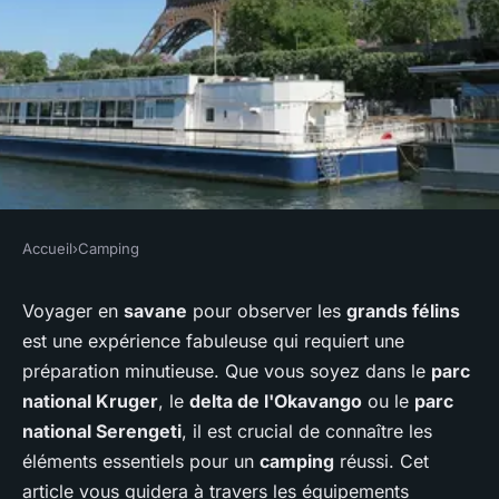
Accueil
›
Camping
CAMPING
Quels sont les équipements
Voyager en
savane
pour observer les
grands félins
est une expérience fabuleuse qui requiert une
nécessaires pour un camping
préparation minutieuse. Que vous soyez dans le
parc
en région de savane avec
national Kruger
, le
delta de l'Okavango
ou le
parc
observation des grands félins?
national Serengeti
, il est crucial de connaître les
éléments essentiels pour un
camping
réussi. Cet
Naël
•
4 juillet 2024
•
5 min de lecture
article vous guidera à travers les équipements