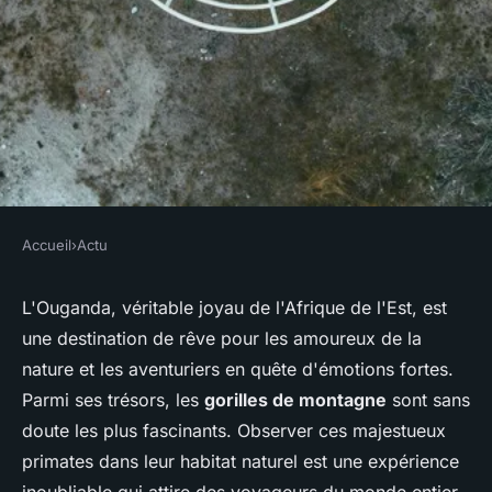
Accueil
›
Actu
ACTU
Comment participer à une
L'Ouganda, véritable joyau de l'Afrique de l'Est, est
une destination de rêve pour les amoureux de la
expédition pour voir les
nature et les aventuriers en quête d'émotions fortes.
gorilles de montagne en
Parmi ses trésors, les
gorilles de montagne
sont sans
Ouganda?
doute les plus fascinants. Observer ces majestueux
primates dans leur habitat naturel est une expérience
Naël
•
4 juillet 2024
•
6 min de lecture