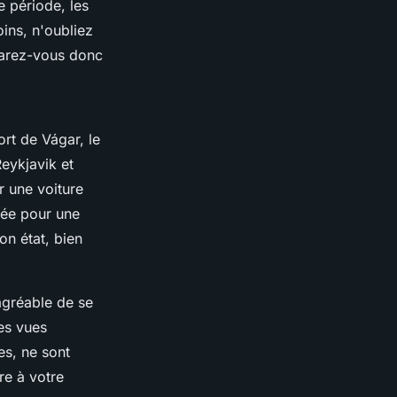
e période, les
ins, n'oubliez
éparez-vous donc
ort de Vágar, le
Reykjavik et
r une voiture
dée pour une
n état, bien
agréable de se
des vues
es, ne sont
re à votre