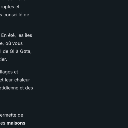
ruptes et
rs conseillé de
En été, les îles
ie, où vous
al de G! à Gøta,
ier.
llages et
et leur chaleur
otidienne et des
ermette de
des
maisons