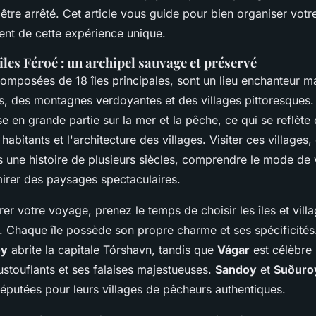
tre arrêté. Cet article vous guide pour bien organiser votre 
ent de cette expérience unique.
îles Féroé : un archipel sauvage et préservé
composées de 18 îles principales, sont un lieu enchanteur 
es, des montagnes verdoyantes et des villages pittoresques
 en grande partie sur la mer et la pêche, ce qui se reflète 
abitants et l'architecture des villages. Visiter ces villages, 
 une histoire de plusieurs siècles, comprendre le mode de 
irer des paysages spectaculaires.
er votre voyage, prenez le temps de choisir les îles et vil
r. Chaque île possède son propre charme et ses spécificité
oy
abrite la capitale Tórshavn, tandis que
Vágar
est célèbre
touflants et ses falaises majestueuses.
Sandoy
et
Suðuro
réputées pour leurs villages de pêcheurs authentiques.