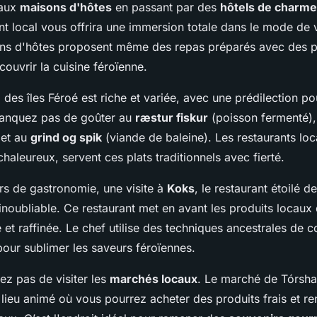
aux
maisons d'hôtes
en passant par des
hôtels de charme
t local vous offrira une immersion totale dans le mode de v
ns d'hôtes proposent même des repas préparés avec des p
couvrir la cuisine féroïenne.
e
des îles Féroé est riche et variée, avec une prédilection po
manquez pas de goûter au
ræstur fiskur
(poisson fermenté)
 et au
grind og spik
(viande de baleine). Les restaurants lo
aleureux, servent ces plats traditionnels avec fierté.
rs de gastronomie, une visite à
Koks
, le restaurant étoilé de
inoubliable. Ce restaurant met en avant les produits locaux
e et raffinée. Le chef utilise des techniques ancestrales de c
pour sublimer les saveurs féroïennes.
ez pas de visiter les
marchés locaux
. Le marché de Tórsha
lieu animé où vous pourrez acheter des produits frais et re