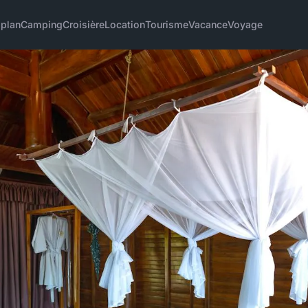
 plan
Camping
Croisière
Location
Tourisme
Vacance
Voyage