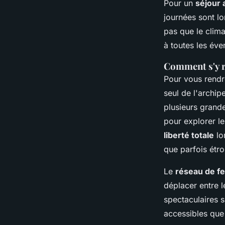
Pour un
séjour 
journées sont l
pas que le clim
à toutes les éven
Comment s'y r
Pour vous rendre
seul de l'archip
plusieurs grand
pour explorer l
liberté totale
lo
que parfois étro
Le
réseau de fe
déplacer entre l
spectaculaires 
accessibles que 