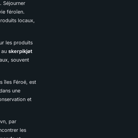
. Séjourner
ie féroïen.
roduits locaux,
ur les produits
, au
skerpikjøt
caux, souvent
s îles Féroé, est
 dans une
onservation et
vn, par
ncontrer les