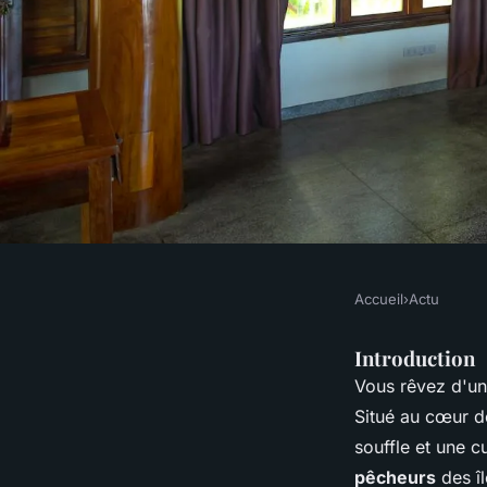
Accueil
›
Actu
ACTU
Comment organiser 
Introduction
Vous rêvez d'un
villages de pêcheurs
Situé au cœur de
souffle et une c
pêcheurs
des îl