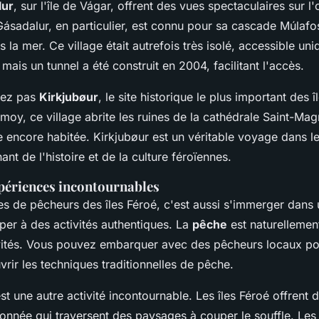
lur
, sur l'île de Vágar, offrent des vues spectaculaires sur l'
ásadalur, en particulier, est connu pour sa cascade Múlafoss
 la mer. Ce village était autrefois très isolé, accessible un
 mais un tunnel a été construit en 2004, facilitant l'accès.
uez pas
Kirkjubøur
, le site historique le plus important des î
eymoy, ce village abrite les ruines de la cathédrale Saint-Ma
 encore habitée. Kirkjubøur est un véritable voyage dans le
ant de l'histoire et de la culture féroïennes.
xpériences incontournables
ages de pêcheurs des îles Féroé, c'est aussi s'immerger dan
iper à des activités authentiques. La
pêche
est naturellemen
ivités. Vous pouvez embarquer avec des pêcheurs locaux po
rir les techniques traditionnelles de pêche.
st une autre activité incontournable. Les îles Féroé offrent
donnée qui traversent des paysages à couper le souffle. Le