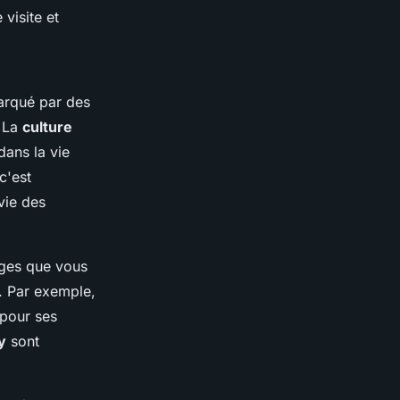
visite et
marqué par des
. La
culture
dans la vie
c'est
vie des
lages que vous
s. Par exemple,
 pour ses
y
sont