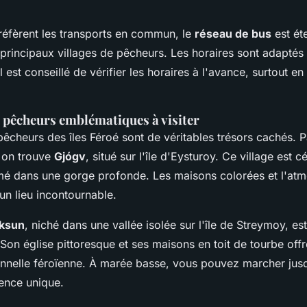
réfèrent les transports en commun, le
réseau de bus
est ét
 principaux villages de pêcheurs. Les horaires sont adapté
l est conseillé de vérifier les horaires à l'avance, surtout e
e pêcheurs emblématiques à visiter
pêcheurs des îles Féroé sont de véritables trésors cachés. P
 on trouve
Gjógv
, situé sur l'île d'Eysturoy. Ce village est 
rmé dans une gorge profonde. Les maisons colorées et l'at
 un lieu incontournable.
ksun
, niché dans une vallée isolée sur l'île de Streymoy, es
Son église pittoresque et ses maisons en toit de tourbe off
ionnelle féroïenne. À marée basse, vous pouvez marcher jus
ence unique.