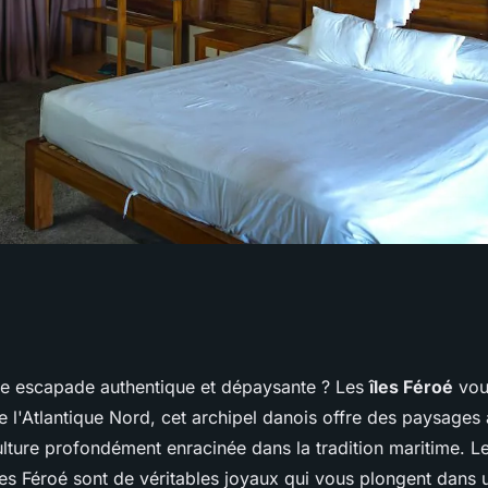
une visite des
e escapade authentique et dépaysante ? Les
îles Féroé
vou
 dans les îles
 l'Atlantique Nord, cet archipel danois offre des paysages 
ulture profondément enracinée dans la tradition maritime. L
es Féroé sont de véritables joyaux qui vous plongent dans u