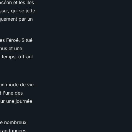
océan et les îles
ur, qui se jette
iquement par un
les Féroé. Situé
gnus et une
 temps, offrant
s un mode de vie
t l'une des
ur une journée
 de nombreux
s randonnées