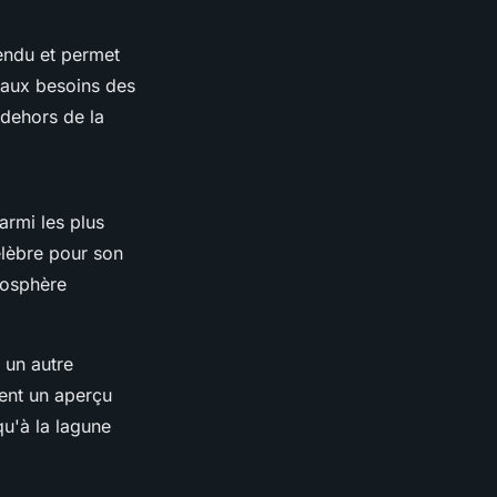
endu et permet
s aux besoins des
n dehors de la
armi les plus
célèbre pour son
mosphère
t un autre
rent un aperçu
qu'à la lagune