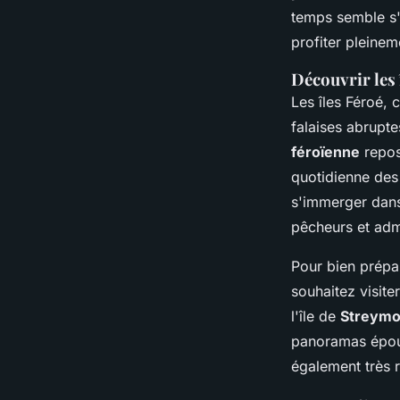
Féroé?
temps semble s'ê
profiter pleinem
Naël
•
4 juillet 2024
•
6 min de lecture
Découvrir les 
Les îles Féroé, 
falaises abrupt
féroïenne
repose
quotidienne des h
s'immerger dans
pêcheurs et adm
Pour bien prépar
souhaitez visite
l'île de
Streym
panoramas épous
également très 