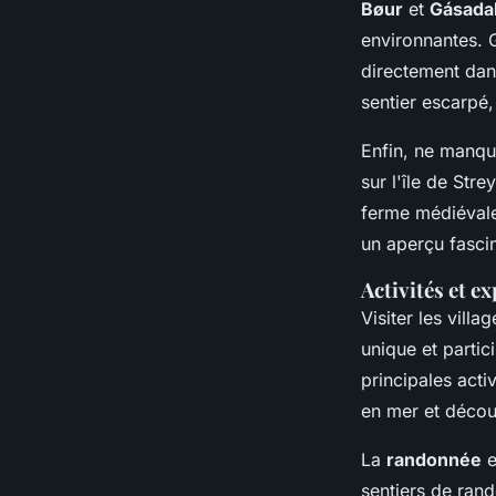
Bøur
et
Gásada
environnantes. G
directement dans
sentier escarpé,
Enfin, ne manq
sur l'île de Str
ferme médiévale
un aperçu fascin
Activités et e
Visiter les vill
unique et partic
principales act
en mer et découv
La
randonnée
e
sentiers de ran