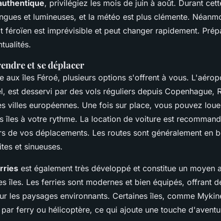
authentique
, privilégiez les mois de juin à août. Durant cett
ongues et lumineuses, et la météo est plus clémente. Néanmo
at féroïen est imprévisible et peut changer rapidement. Pr
tualités.
endre et se déplacer
 aux îles Féroé, plusieurs options s'offrent à vous. L'aérop
el, est desservi par des vols réguliers depuis Copenhague, 
es villes européennes. Une fois sur place, vous pouvez loue
es îles à votre rythme. La location de voiture est recomman
rs de vos déplacements. Les routes sont généralement en bo
ites et sinueuses.
rries
est également très développé et constitue un moyen 
es îles. Les ferries sont modernes et bien équipés, offrant 
sur les paysages environnants. Certaines îles, comme Mykin
par ferry ou hélicoptère, ce qui ajoute une touche d'aventu