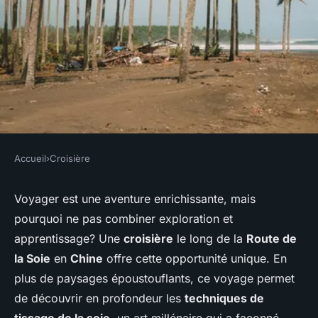
Accueil
›
Croisière
CROISIÈRE
Quelle croisière permet de
Voyager est une aventure enrichissante, mais
pourquoi ne pas combiner exploration et
découvrir les techniques de
apprentissage? Une
croisière
le long de la
Route de
tissage de la soie en Chine?
la Soie
en
Chine
offre cette opportunité unique. En
plus de paysages époustouflants, ce voyage permet
Naël
•
4 juillet 2024
•
6 min de lecture
de découvrir en profondeur les
techniques de