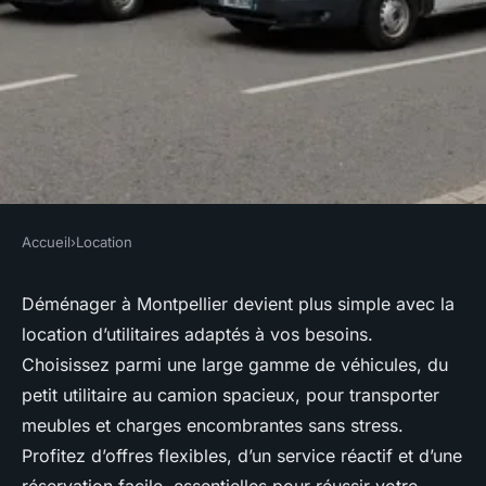
Accueil
›
Location
LOCATION
Location utilitaires
Déménager à Montpellier devient plus simple avec la
location d’utilitaires adaptés à vos besoins.
montpellier : votre allié pour
Choisissez parmi une large gamme de véhicules, du
déménager!
petit utilitaire au camion spacieux, pour transporter
meubles et charges encombrantes sans stress.
Naël
•
1 octobre 2025
•
9 min de lecture
Profitez d’offres flexibles, d’un service réactif et d’une